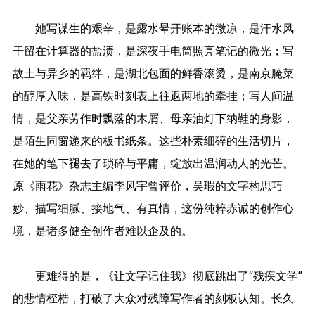
她写谋生的艰辛，是露水晕开账本的微凉，是汗水风
干留在计算器的盐渍，是深夜手电筒照亮笔记的微光；写
故土与异乡的羁绊，是湖北包面的鲜香滚烫，是南京腌菜
的醇厚入味，是高铁时刻表上往返两地的牵挂；写人间温
情，是父亲劳作时飘落的木屑、母亲油灯下纳鞋的身影，
是陌生同窗递来的板书纸条。这些朴素细碎的生活切片，
在她的笔下褪去了琐碎与平庸，绽放出温润动人的光芒。
原《雨花》杂志主编李风宇曾评价，吴瑕的文字构思巧
妙、描写细腻、接地气、有真情，这份纯粹赤诚的创作心
境，是诸多健全创作者难以企及的。
更难得的是，《让文字记住我》彻底跳出了“残疾文学”
的悲情桎梏，打破了大众对残障写作者的刻板认知。长久