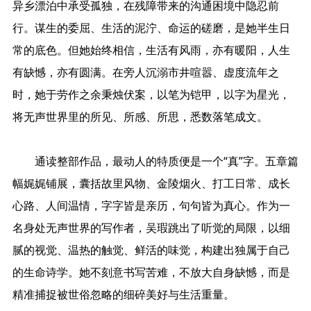
异乡漂泊中承受孤独，在残障带来的沟通困境中隐忍前
行。谋生的委屈、生活的泥泞、命运的磋磨，是她半生日
常的底色。但她始终相信，生活有风雨，亦有暖阳，人生
有缺憾，亦有圆满。在旁人沉溺市井喧嚣、虚度流年之
时，她于劳作之余秉烛伏案，以笔为铠甲，以字为星光，
将无声世界里的所见、所感、所思，悉数落笔成文。
通读整部作品，最动人的特质便是一个“真”字。五章篇
幅娓娓铺展，囊括故里风物、金陵烟火、打工日常、成长
心路、人间温情，字字皆是亲历，句句皆为真心。作为一
名身处无声世界的写作者，吴瑕跳出了听觉的局限，以细
腻的视觉、温热的触觉、鲜活的味觉，构建出独属于自己
的生命诗学。她不刻意书写苦难，不放大自身缺憾，而是
精准捕捉被世俗忽略的细碎美好与生活重量。