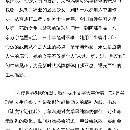
致描绘出社会文明的进步、党和残联对残障群体的扶持与
包容。从初二肄业的迷茫少女，到四十八岁加入中国作
协；从普通打工者，到区十佳青年、全国百姓学习之星；
从第一部散文集《散落的珍珠》问世，到四部作品、八十
余万字笔墨沉淀，三十年笔耕不辍，她用半生奋斗印证：
命运的缺憾从不是人生的终点，坚守与热爱，永远是逆袭
人生的底气。她的文字不仅是个人“来过、努力过、热爱过”
的生命见证，更是新时代残障群体自强不息、逐光而行的
生动缩影。
“即使世界对我沉默，我也要用文字大声活着。”这是吴
瑕的人生信条，也是整部作品最动人的精神内核。书名
《让文字记住我》，藏着她对文学最纯粹的信仰，对生命
最深刻的敬畏。世间万物终会消逝，声音会飘散，容颜会