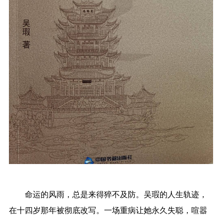
命运的风雨，总是来得猝不及防。吴瑕的人生轨迹，
在十四岁那年被彻底改写。一场重病让她永久失聪，喧嚣