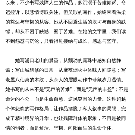
以来，不少书写残障人生的作品，多沉溺于苦难倾诉、命
运控诉，以悲情博取关注。但吴瑕的写作，始终带着温柔
的豁达与坚韧的从容。她从不回避生活的坎坷与自身的缺
憾，却从不困于缺憾、囿于苦难。在她的文字里，我们读
不到怨怼与沉沦，只看得见接纳与成长、感恩与坚守。
她写浦口老山的晨昏，从颤动的露珠中感知自然静
谧；写山城研修的日常，从麻辣烟火中体味人间暖意；写
老屋八仙桌的木纹，从亲人的眉眼动作中珍藏岁月温情。
她书写的从来不是“无声的苦难”，而是“无声的丰盈”；不是
命运的不公，而是生命自愈、逆风突围的力量。这种超越
个体悲欢的写作格局，让作品摆脱了私人叙事的局限，完
成了精神境界的升华，也让残障群体的形象，不再是被同
情的弱者，而是鲜活、坚韧、向阳而生的生命个体。