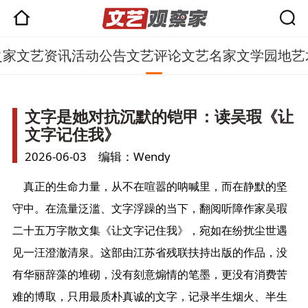
之家
文艺资讯
活动公告
文艺评论
文艺名家
文学园地
艺
文字是她对抗沉默的铠甲：读吴瑕《让
文字记住我》
2026-06-03 编辑：Wendy
真正的生命力量，从不在喧嚣的呐喊里，而在静默的坚
守中。在流量泛滥、文字浮躁的当下，翻阅听障作家吴瑕
二十五万字散文集《让文字记住我》，宛如在纷扰尘世遇
见一汪澄澈清泉。这部由江苏省残联扶持出版的作品，没
有华丽辞藻的堆砌，没有刻意煽情的笔墨，更没有消费苦
难的博取，只用最质朴真诚的文字，记录半生烟火、半生