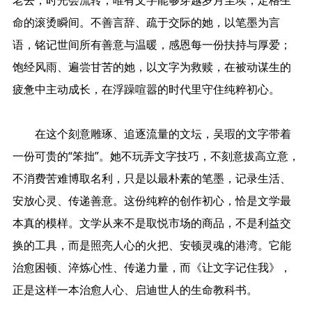
老去，时光会流转，唯有文字能够穿越岁月尘埃，定格生
命的滚烫瞬间。不善言辞、疏于交际的她，以笔墨为言
语，铭记世间所有善意与温暖，感恩每一份扶持与厚爱；
饱经风雨、遍尝甘苦的她，以文字为救赎，在被动谋生的
疲惫中主动成长，在浮躁喧嚣的时代里守住纯粹初心。
在这个刻意雕琢、追逐流量的文坛，吴瑕的文字带着
一份可贵的“笨拙”。她不玩弄文字技巧，不刻意拔高立意，
不消费苦难博取名利，只是以最朴素的笔墨，记录生活、
安放心灵、传递善意。这份纯粹的创作初心，恰是文学最
本真的模样。文学从来不是取悦市场的商品，不是利益交
换的工具，而是照亮人心的火把、安顿灵魂的港湾。它能
治愈困顿、淬炼心性、传递力量，而《让文字记住我》，
正是这样一本治愈人心、启迪世人的生命教科书。