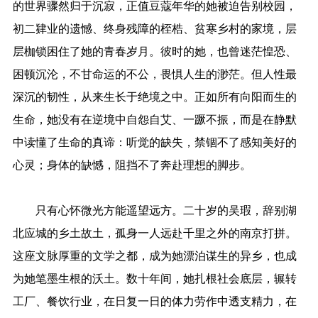
的世界骤然归于沉寂，正值豆蔻年华的她被迫告别校园，
初二肄业的遗憾、终身残障的桎梏、贫寒乡村的家境，层
层枷锁困住了她的青春岁月。彼时的她，也曾迷茫惶恐、
困顿沉沦，不甘命运的不公，畏惧人生的渺茫。但人性最
深沉的韧性，从来生长于绝境之中。正如所有向阳而生的
生命，她没有在逆境中自怨自艾、一蹶不振，而是在静默
中读懂了生命的真谛：听觉的缺失，禁锢不了感知美好的
心灵；身体的缺憾，阻挡不了奔赴理想的脚步。
只有心怀微光方能遥望远方。二十岁的吴瑕，辞别湖
北应城的乡土故土，孤身一人远赴千里之外的南京打拼。
这座文脉厚重的文学之都，成为她漂泊谋生的异乡，也成
为她笔墨生根的沃土。数十年间，她扎根社会底层，辗转
工厂、餐饮行业，在日复一日的体力劳作中透支精力，在