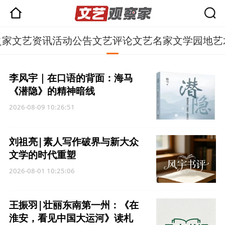
之家
文艺资讯
活动公告
文艺评论
文艺名家
文学园地
艺
李风宇｜在口语的背面：海马
《潜隐》的精神暗线
2026-08-09 10:26:51
刘祖亮|素人写作破界与新大众
文学的时代重塑
2026-08-01 10:25:06
王振羽|壮丽东南第一州：《在
淮安，看见中国大运河》读札