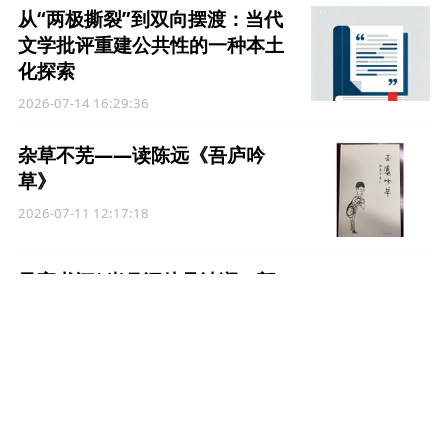
从“两极撕裂”到双向摆渡：当代
文学批评重建公共性的一种本土
化探索
2026-07-14 16:29:36
杂草不芜——读陈远《吾庐吟
草》
2026-07-11 12:17:18
风宇书评|岁月深处见波澜：郭
永山散文系列印象
2026-07-09 20:19:35
《末班车》——叶庆瑞诗/萧然
点评