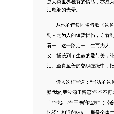
是人类世界独有的情感，亦成
活斑斓的光晕。
从他的诗集同名诗歌《爸爸
到人之为人的短暂忧伤，亦看
看来，这一路走来，生而为人
义，捕获到了生命的爱与美，
活、至真至善的交织缠绕中，
诗人这样写道：
“
当我的爸
赠/我的哭泣源于留恋/爸爸不再
上/在地上/在干净的地方
”（《
忆经年相遇的彼刻，那是个体