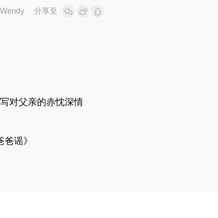
Wendy
分享至
写对父亲的赤忱深情
爸爸谣》