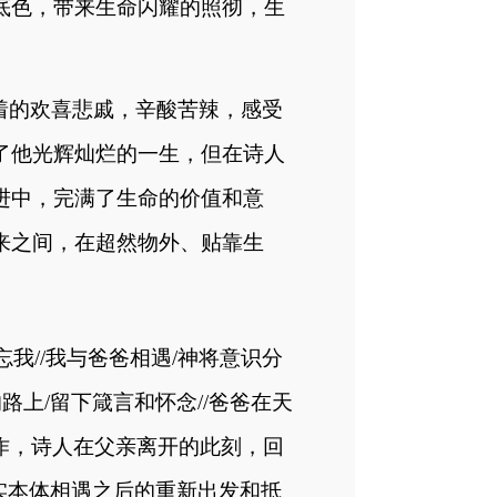
底色，带来生命闪耀的照彻，生
着的欢喜悲戚，辛酸苦辣，感受
了他光辉灿烂的一生，但在诗人
进中，完满了生命的价值和意
来之间，在超然物外、贴靠生
忘我//我与爸爸相遇/神将意识分
路上/留下箴言和怀念//爸爸在天
作，诗人在父亲离开的此刻，回
现实本体相遇之后的重新出发和抵