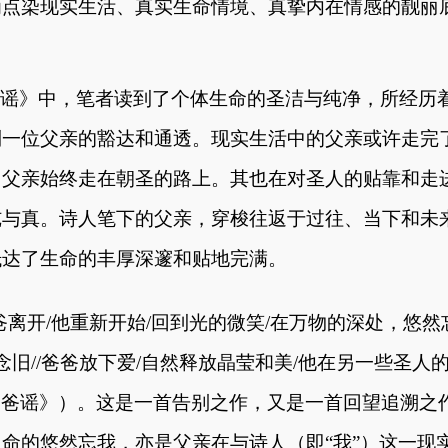
为点染现实生活、真实生命情境、真挚内在情感的靓丽
谣》中，笔者读到了个体生命的圣洁与纯净，所经历
到一位父亲的豁达和通透。现实生活中的父亲或许走完
，父亲始终走在朝圣的路上。其也在对圣人的贴靠和走
纯与真。诗人笔下的父亲，穿梭往返于过往、当下和未
抵达了生命的丰厚深邃和贴地完满。
爸离开
/他重新开始/回到光的微笑/在万物的深处，悠然
念旧//爸爸放下爱/自然释放晶莹和美/他在另一些圣人的
爸爸谣》）。
这是一首告别之作，又是一首回望追溯之
生命的悠然忘我，亦是父亲在与诗人（即
“我”）这一