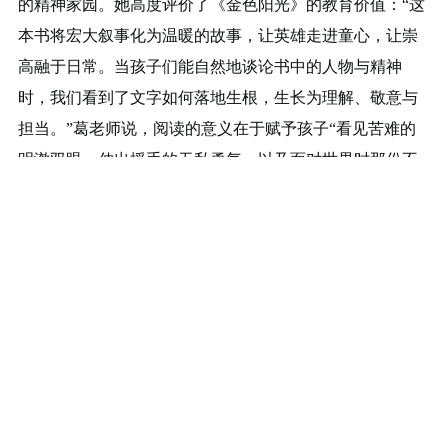
的精神家园。她高度评价了《金色阳光》的教育价值：“这
本书将宏大叙事化为温暖的故事，让英雄走进童心，让崇
高融于日常。当孩子们能自然地谈论书中的人物与精神
时，我们看到了文字如何落地生根，生长为理解、敬意与
担当。”葛老师说，阅读的意义在于赋予孩子“看见苦难的
明澈双眼，伸出援手的无私勇气，以及面对世界时那份不
灭的温柔与力量”。她向所有用心陪伴的家长、以书育人的
老师以及创作出优秀作品的作者致敬，呼吁让阅读继续成
为家庭与学校之间温柔的合力。
《金色阳光》全国征文大赛不仅是一次成功的文学活
动，更是一堂生动的德育课和人文素养实践课。它让青少
年在阅读与写作中，切身感受到奉献、友爱、责任与成长
的力量，将那道照耀在非洲大地上的
“金色阳光”，也映照
进了自己的心田，激励着他们成为心中有爱、眼中有光的