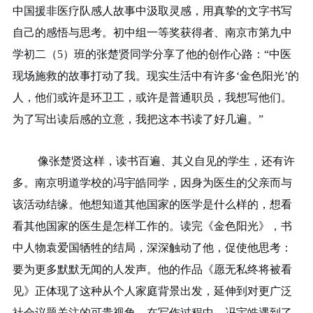
中国援非医疗队感人故事中汲取灵感，用真挚的文字书写
自己的感悟与思考。初中组一等奖获得者、南京市第九中
学初二（
5）班的张楚贤同学分享了他的创作心路：“中医
现场施救的故事打动了我。现实生活中有许多‘金色阳光’的
人，他们或许是环卫工，或许是普通职员，我想写他们。
为了写出读后感的立意，我把这本书读了好几遍。”
像张楚贤这样，读书百遍、其义自见的学生，还有许
多。南京明道学校的冯宇皓同学，因身为医生的父亲而与
该活动结缘。他想知道其他国家的医学是什么样的，想看
看其他国家的医生是怎样工作的。读完《金色阳光》，书
中人物袁爱国牺牲的结局，深深触动了他，促使他思考：
要为更多默默无闻的人发声。他的作品《愿无私终将被看
见》正体现了这种从个人家庭背景出发，延伸到对更广泛
社会议题关注的可贵视角。在写作过程中，冯宇皓遇到了