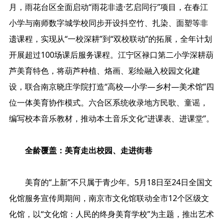
月，雨花台区全面启动“雨花非遗·艺启同行”项目，在春江
小学与南师数字城学校同步开设抖空竹、扎染、面塑等非
遗课程，实现从“一校深耕”到“双校联动”的拓展，全年计划
开展超过100场课后服务课程。江宁区禄口第二小学深耕葫
芦美育特色，将葫芦种植、烙画、彩绘融入校园文化建
设，联合南京晓庄学院打造“高校—小学—乡村—美术馆”四
位一体美育协作模式。六合区系统收录地方民歌、童谣，
编写校本音乐教材，推动本土音乐文化“进课表、进课堂”。
全龄覆盖：美育走出校园、走进街巷
美育的“上新”不只属于青少年。5月18日至24日全国文
化馆服务宣传周期间，南京市文化馆联动全市12个区级文
化馆，以“文化馆：人民的终身美育学校”为主题，推出艺术