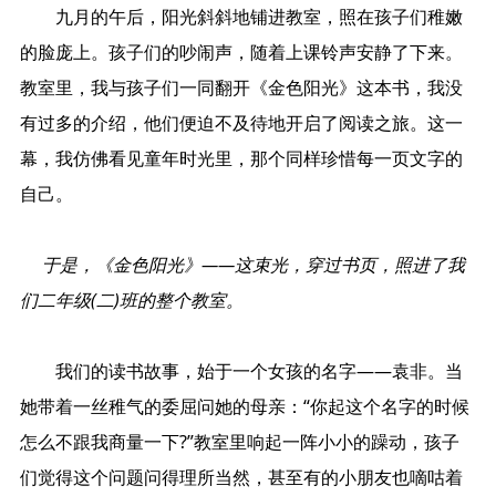
九月的午后，阳光斜斜地铺进教室，照在孩子们稚嫩
的脸庞上。孩子们的吵闹声，随着上课铃声安静了下来。
教室里，我与孩子们一同翻开《金色阳光》这本书，我没
有过多的介绍，他们便迫不及待地开启了阅读之旅。这一
幕，我仿佛看见童年时光里，那个同样珍惜每一页文字的
自己。
于是，《金色阳光》——这束光，穿过书页，照进了我
们二年级(二)班的整个教室。
我们的读书故事，始于一个女孩的名字——袁非。当
她带着一丝稚气的委屈问她的母亲：“你起这个名字的时候
怎么不跟我商量一下?”教室里响起一阵小小的躁动，孩子
们觉得这个问题问得理所当然，甚至有的小朋友也嘀咕着