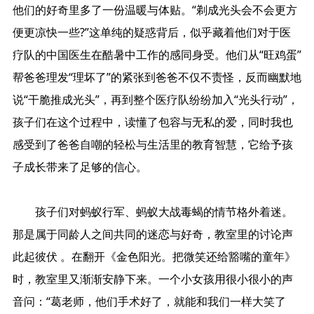
他们的好奇里多了一份温暖与体贴。“剃成光头会不会更方
便更凉快一些?”这单纯的疑惑背后，似乎藏着他们对于医
疗队的中国医生在酷暑中工作的感同身受。他们从“旺鸡蛋”
帮爸爸理发“理坏了”的紧张到爸爸不仅不责怪，反而幽默地
说“干脆推成光头”，再到整个医疗队纷纷加入“光头行动”，
孩子们在这个过程中，读懂了包容与无私的爱，同时我也
感受到了爸爸自嘲的轻松与生活里的教育智慧，它给予孩
子成长带来了足够的信心。
孩子们对蚂蚁行军、蚂蚁大战毒蝎的情节格外着迷。
那是属于同龄人之间共同的迷恋与好奇，教室里的讨论声
此起彼伏 。在翻开《金色阳光。把微笑还给豁嘴的童年》
时，教室里又渐渐安静下来。一个小女孩用很小很小的声
音问：“葛老师，他们手术好了，就能和我们一样大笑了