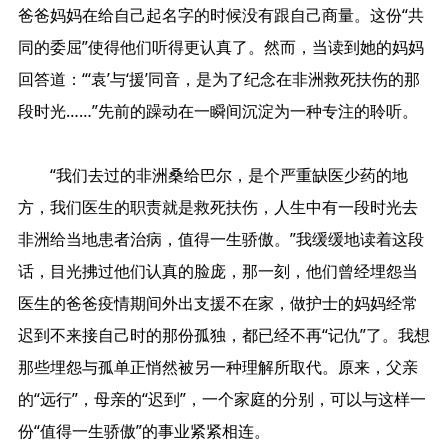
爸爸妈妈在给自己起名字的时候没有跟自己商量。这份“共
同的委屈”使得他们听得更认真了。然而，当读到她的妈妈
回答道：“‘袁’与‘援’同音，是为了纪念在非洲救死扶伤的那
段时光……”先前的躁动在一瞬间沉淀为一种专注的聆听。
“我们去过的非洲桑给巴尔，是个严重缺医少药的地
方，我们医生的职责就是救死扶伤，人生中有一段时光去
非洲给当地患者治病，值得一生骄傲。”我缓缓地读着这段
话，目光拂过他们认真的脸庞，那一刻，他们曾经埋怨当
医生的爸爸疫情期间外出支援不在家，做护士的妈妈经常
迟到不来接自己时的那份孤独，都已经不再“记仇”了。我想
那些埋怨与孤单正悄然被另一种理解所取代。原来，父亲
的“远行”，母亲的“迟到”，一个家庭的分别，可以与这样一
份“值得一生骄傲”的事业紧紧相连。