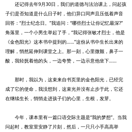
还记得去年9月30日，我们的道德与法治课上，问起孩
子们是否知道是什么日子时，他们异口同声且压低着声音
回答：“烈士纪念日。”我追问：“哪些烈士让你记忆最深?”
角落里，一个小男生举起了手，“我记得张敏才烈士，他是
《金色阳光》这本书中提到的……”这份从书中生长出来的
理解，悄然延伸到课堂之上。那一刻，心里微颤，鼻子一
酸，我轻抚着他的头，一边夸赞，一边示意他坐下……
那时，我以为，这束来自书页里的金色阳光，已经完
成了它的使命，我没想到，这束光并没有止步于此，它还
在继续生长，悄悄走进孩子们的心里，生根，发芽。
今年，课本里有一篇口语交际主题是“我的梦想”。当我
问起时，教室里安静了片刻，然后，一只只小手高高举