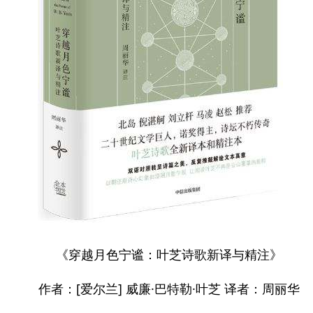
《穿越月色宁谧：叶芝诗歌新译与精注》
作者：[爱尔兰] 威廉·巴特勒·叶芝 译者：周丽华