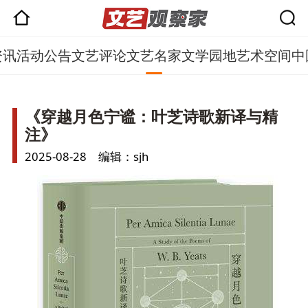
资讯
活动公告
文艺评论
文艺名家
文学园地
艺术空间
中
《穿越月色宁谧：叶芝诗歌新译与精
注》
2025-08-28 编辑：sjh